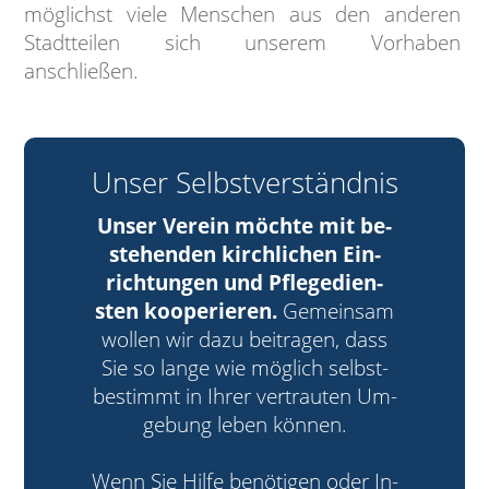
möglichst viele Menschen aus den anderen
Stadtteilen sich unserem Vorhaben
anschließen.
Unser Selbstverständnis
Unser Verein möchte mit be­
stehen­den kirch­li­chen Ein­
rich­tun­gen und Pflege­dien­
sten kooperieren.
Ge­mein­sam
wol­len wir dazu bei­tra­gen, dass
Sie so lange wie möglich selbst­
bestim­mt in Ihrer ver­trau­ten Um­
gebung leben können.
Wenn Sie Hilfe benötigen oder In­