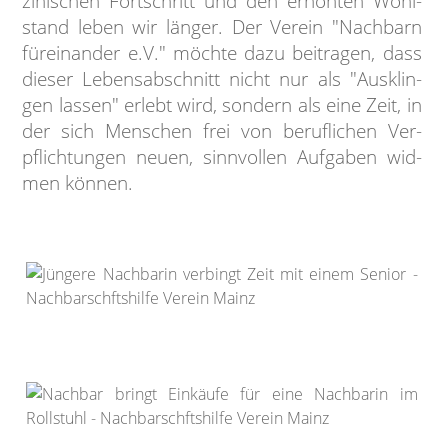
zini­schen Fort­schritt und den erhöh­ten Wohl­
stand leben wir länger. Der Verein "Nach­barn
für­einander e.V." möchte dazu bei­tragen, dass
dieser Lebens­ab­schnitt nicht nur als "Aus­klin­
gen lassen" erlebt wird, sondern als eine Zeit, in
der sich Men­schen frei von be­ruf­li­chen Ver­
pflichtun­gen neuen, sinn­vollen Auf­gaben wid­
men können.