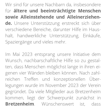
Wir sind für unsere Nachbarn da, ins­beson­dere
für
älte­re und beein­träch­tigte Men­schen
sowie Allein­stehende und Allein­erziehen­
de.
Unsere Unter­stützung erstreckt sich über
ver­schie­dene Berei­che, darun­ter Hilfe im Haus­
halt, hand­werkli­che Unter­stützung, Ein­käufe,
Spazier­gänge und vieles mehr.
Im Mai 2023 ent­sprang unsere Ini­tia­tive dem
Wunsch, nach­bar­schaft­li­che Hil­fe so zu ge­stal­
ten, dass Men­schen mög­lichst lan­ge in ihren ei­
ge­nen vier Wän­den blei­ben kön­nen. Nach zahl­
rei­chen Tref­fen und kon­zep­tionellen Über­
legun­gen wurde im Novem­ber 2023 der Verein
ge­grün­det. Da vie­le Mit­glieder aus Bretzen­heim
kommen, liegt der Schwer­punkt zu­nächst in
Bretzen­heim
. Wünschenswert ist, dass